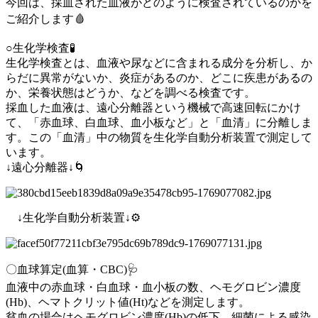
今回は、採血された血液がどのように検査されているのかを
ご紹介します🩸
○生化学検査🧪
生化学検査とは、血液や尿などに含まれる成分を分析し、か
らだに異常がないか、炎症があるのか、どこに疾患があるの
か、栄養状態はどうか、などを調べる検査です。
採血した血液は、遠心分離器という機械で高速回転にかけ
て、「赤血球、白血球、血小板など」と「血清」に分離しま
す。この「血清」中の物質を生化学自動分析装置で測定して
います。
↓遠心分離器↓🌀
↓生化学自動分析装置↓⚙️
〇血球算定(血算・CBC)🩺
血液中の赤血球・白血球・血小板の数、ヘモグロビン濃度
(Hb)、ヘマトクリット値(Ht)などを測定します。
貧血の場合はヘモグロビン濃度(Hb)の低下、細菌による感染