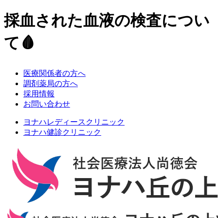
採血された血液の検査につい
て🩸
医療関係者の⽅へ
調剤薬局の方へ
採⽤情報
お問い合わせ
ヨナハレディースクリニック
ヨナハ健診クリニック