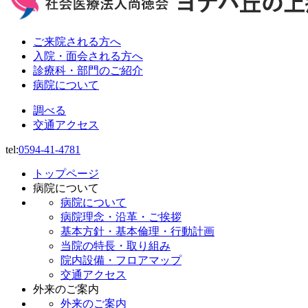
ご来院される⽅へ
⼊院・⾯会される⽅へ
診療科・部⾨のご紹介
病院について
調べる
交通アクセス
tel:
0594-41-4781
トップページ
病院について
病院について
病院理念・沿革・ご挨拶
基本方針・基本倫理・行動計画
当院の特長・取り組み
院内設備・フロアマップ
交通アクセス
外来のご案内
外来のご案内