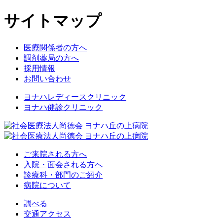
サイトマップ
医療関係者の⽅へ
調剤薬局の方へ
採⽤情報
お問い合わせ
ヨナハレディースクリニック
ヨナハ健診クリニック
ご来院される⽅へ
⼊院・⾯会される⽅へ
診療科・部⾨のご紹介
病院について
調べる
交通アクセス